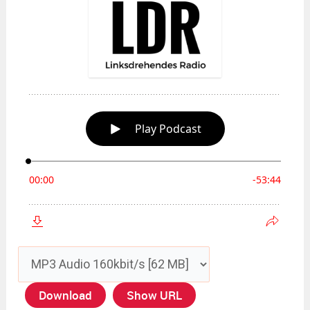
Download
Show URL