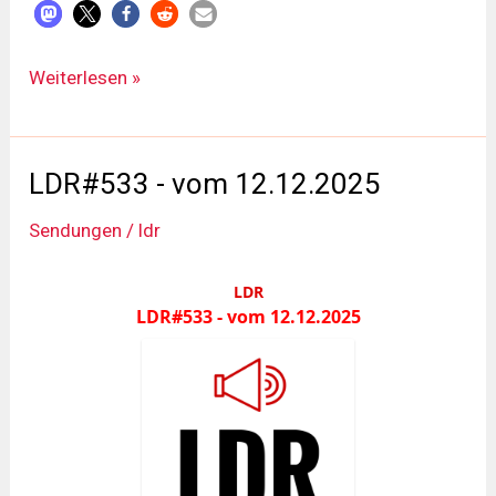
LDR#534
Weiterlesen »
-
vom
02.01.2026
LDR#533 - vom 12.12.2025
Sendungen
/
ldr