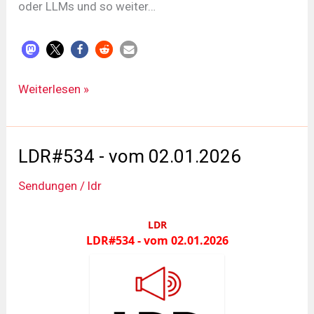
oder LLMs und so weiter…
LDR#535
Weiterlesen »
-
vom
16.01.2025
LDR#534 - vom 02.01.2026
Sendungen
/
ldr