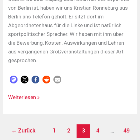
von Berlin ist, haben wir uns Kristian Ronneburg aus
Berlin ans Telefon geholt. Er sitzt dort im
Abgeordnetenhaus für die Linke und ist natürlich
sportpolitischer Sprecher. Wir haben mit ihm über
die Bewerbung, Kosten, Auswirkungen und Lehren
aus vergangenen Großveranstaltungen dieser Art
gesprochen.
LDR#532
Weiterlesen »
-
vom
28.11.2025
←
Zurück
1
2
3
4
…
49