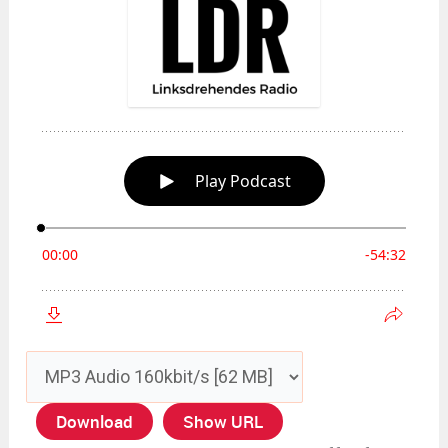
Download
Show URL