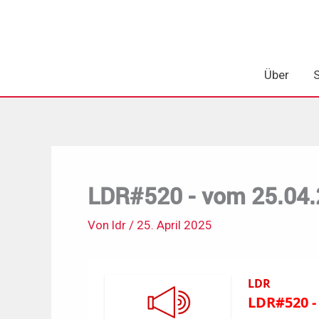
Zum
Inhalt
springen
Über
LDR#520 - vom 25.04
Von
ldr
/
25. April 2025