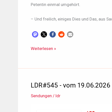
Petentin einmal umgehört.
– Und freilich, einiges Dies und Das, aus 
LDR#546
Weiterlesen »
-
vom
03.07.2026
LDR#545 - vom 19.06.2026
Sendungen
/
ldr