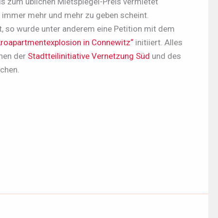
als zum üblichen Mietspiegel-Preis vermietet
 immer mehr und mehr zu geben scheint.
t, so wurde unter anderem eine Petition mit dem
kroapartmentexplosion in Connewitz“
initiiert. Alles
nnen der
Stadtteilinitiative Vernetzung Süd
und des
echen.