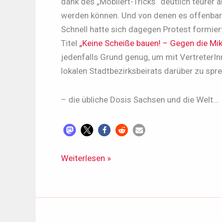
dank des „Möbliert-Tricks“ deutlich teurer 
werden können. Und von denen es offenbar
Schnell hatte sich dagegen Protest formier
Titel
„Keine Scheiße bauen! – Gegen die Mi
jedenfalls Grund genug, um mit VertreterI
lokalen Stadtbezirksbeirats darüber zu spr
– die übliche Dosis Sachsen und die Welt…
LDR#545
Weiterlesen »
-
vom
19.06.2026