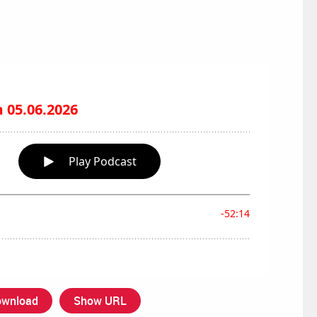
wnload
Show URL