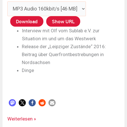
Download
Show URL
Interview mit Olf vom Sublab e.V. zur
Situation im und um das Westwerk
Release der „Leipziger Zustände“ 2016:
Beitrag über Querfrontbestrebungen in
Nordsachsen
Dinge
LDR#276
Weiterlesen »
-