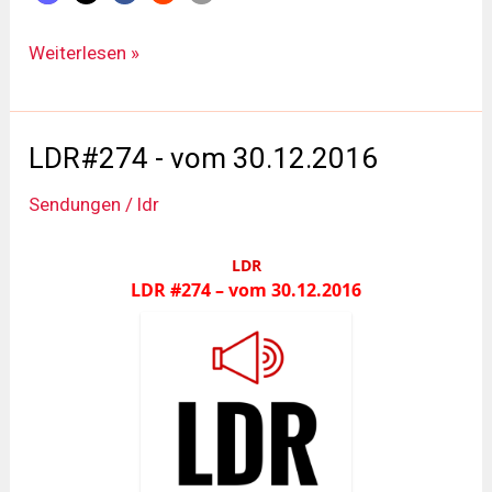
LDR#275
Weiterlesen »
-
vom
14.01.2017
LDR#274 - vom 30.12.2016
Sendungen
/
ldr