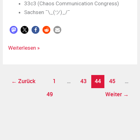
33c3 (Chaos Communication Congress)
Sachsen ¯\_(ツ)_/¯
LDR#274
Weiterlesen »
-
vom
30.12.2016
←
Zurück
1
…
43
44
45
…
49
Weiter
→