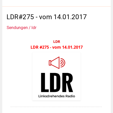
vom
27.01.2017
LDR#275 - vom 14.01.2017
Sendungen
/
ldr