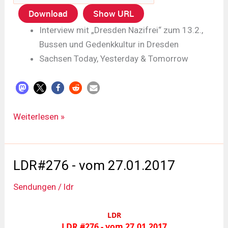
Download
Show URL
Interview mit „Dresden Nazifrei“ zum 13.2.,
Bussen und Gedenkkultur in Dresden
Sachsen Today, Yesterday & Tomorrow
LDR#277
Weiterlesen »
-
vom
10.02.2017
LDR#276 - vom 27.01.2017
Sendungen
/
ldr