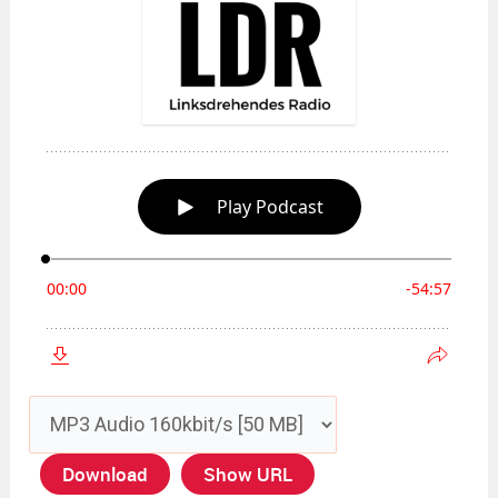
Download
Show URL