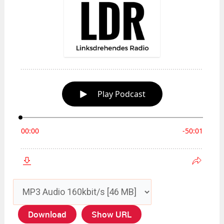
Download
Show URL