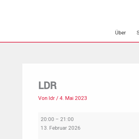
Zum
Inhalt
springen
Über
LDR
Von
ldr
/
4. Mai 2023
LDR
20:00
–
21:00
13. Februar 2026