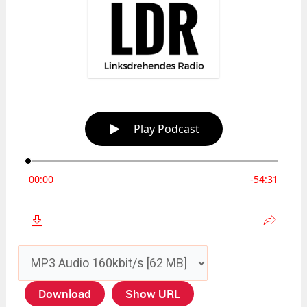
Download
Show URL