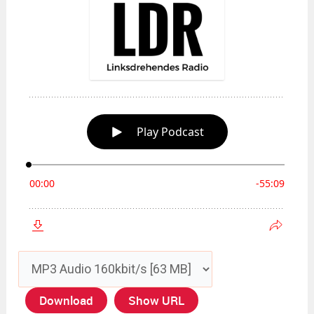
Download
Show URL