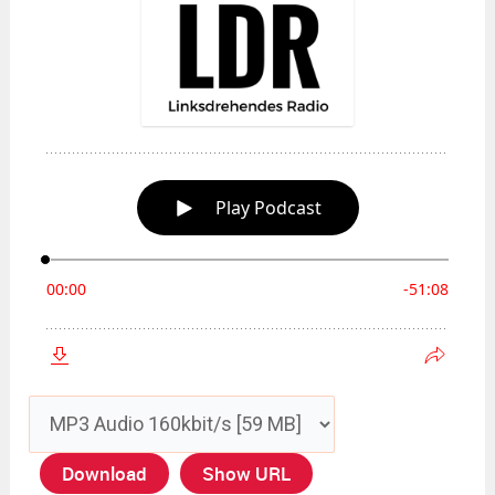
Download
Show URL