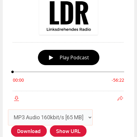
Download
Show URL