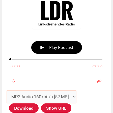
Download
Show URL