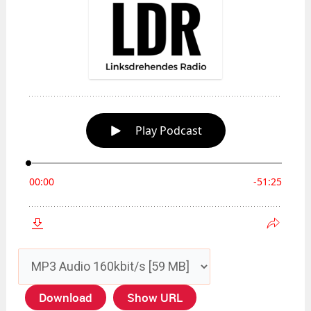
Download
Show URL