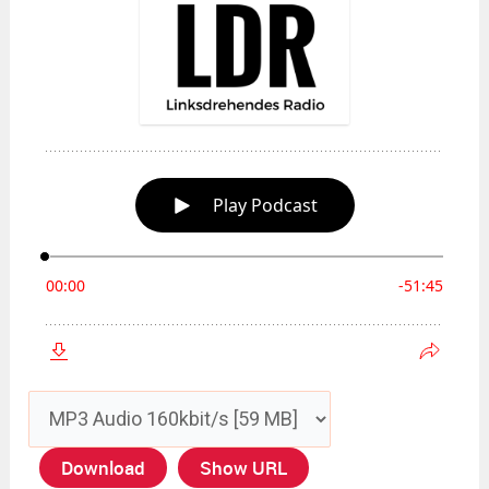
Download
Show URL