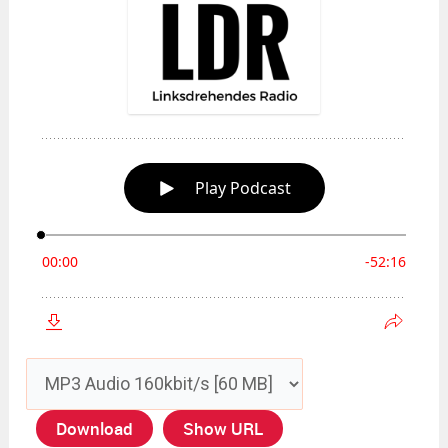
Download
Show URL