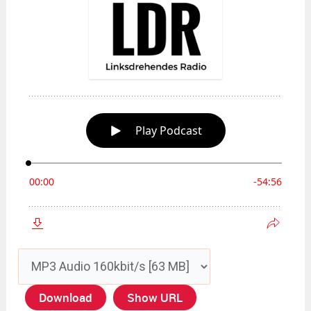
Download
Show URL