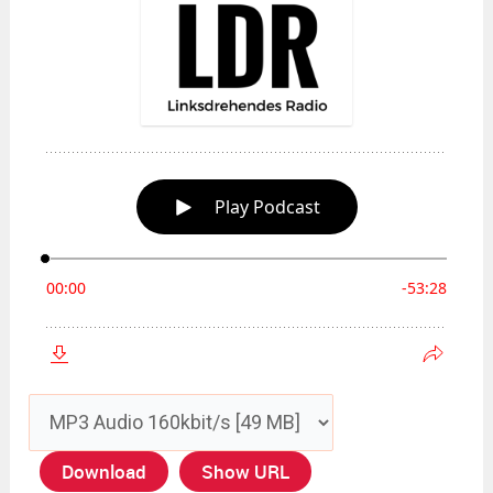
Download
Show URL