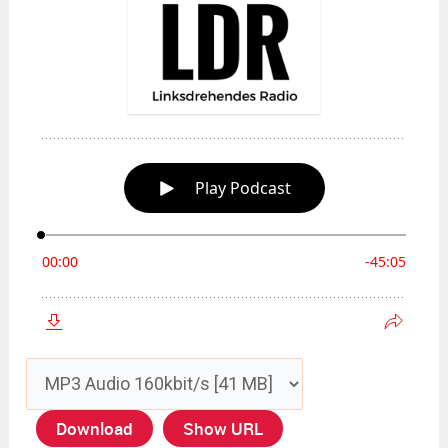
Download
Show URL