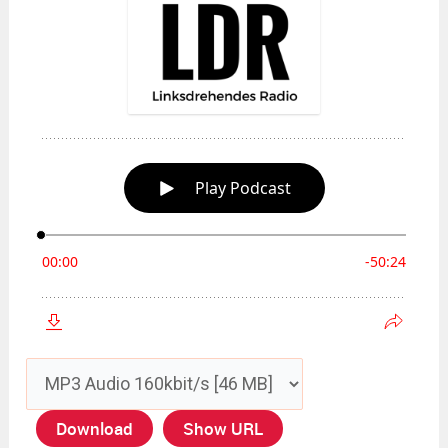
Download
Show URL