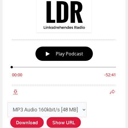
Download
Show URL